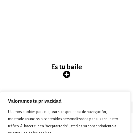
Es tu baile
Valoramos tu privacidad
Usamos cookies para mejorar su experiencia de navegación,
mostrarle anuncios o contenidos personalizados y analizar nuestro
© Ecstatic Dance - DonostiaSanSebastian - info@ecstaticdance.eus -
tráfico. Al hacer clic en “Aceptar todo” usted da su consentimiento a
WhatsApp 688 853 210 -
Politica Privacidad -
Pribatasun Politika